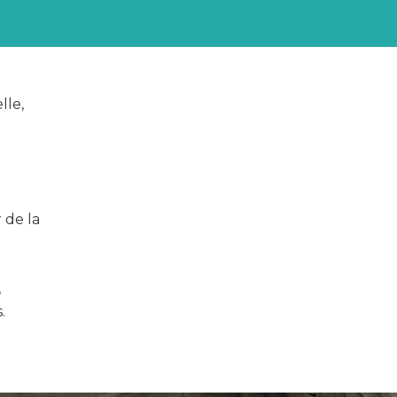
lle,
 de la
,
.