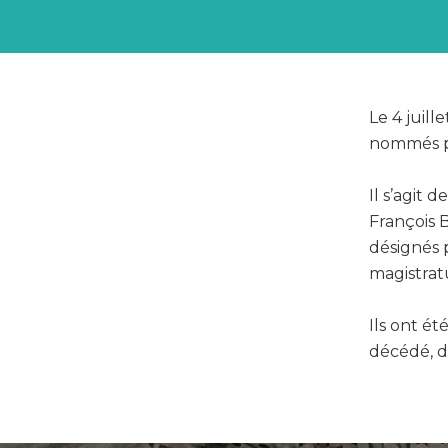
Le 4 juil
nommés pa
Il s’agit
François 
désignés p
magistrat
Ils ont 
décédé, d