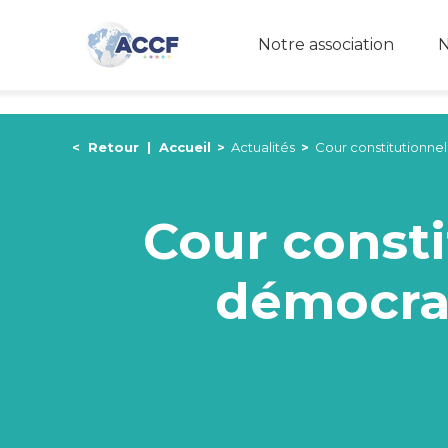
Notre association
N
<
Retour
|
Accueil
>
Actualités
>
Cour constitutionne
Cour consti
démocrat