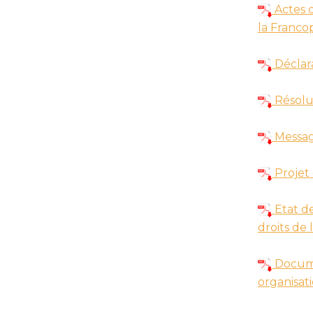
Actes d
la Franco
Déclar
Résolut
Messag
Projet
Etat de
droits de 
Documen
organisat