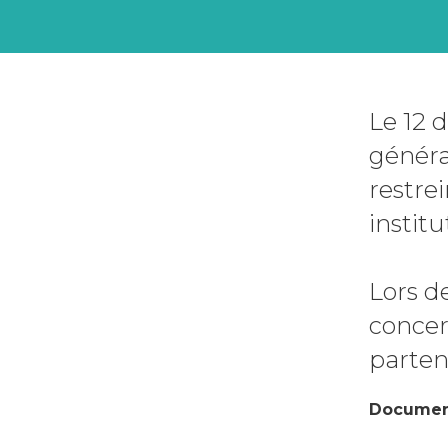
Le 12 
généra
restre
instit
Lors d
concer
partena
Document