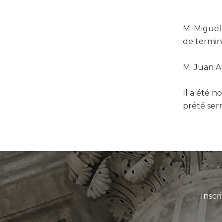
M. Miguel
de termin
M. Juan A
Il a été n
prété serm
Inscr