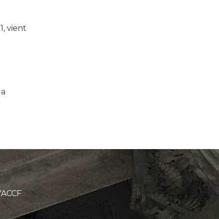
, vient
 a
l'ACCF