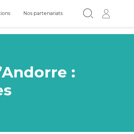
tions
Nos partenariats
’Andorre :
es