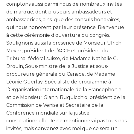
comptons aussi parmi nous de nombreux invités
Conseil constitutionnel du Liban
de marque, dont plusieurs ambassadeurs et
Cour constitutionnelle du Luxembourg
ambassadrices, ainsi que des consuls honoraires,
qui nous honorent par leur présence. Bienvenue
Haute cour constitutionnelle de Madagascar
à cette cérémonie d’ouverture du congrès.
Cour constitutionnelle du Mali
Soulignons aussi la présence de Monsieur Ulrich
Meyer, président de l’ACCF et président du
Cour constitutionnelle du Maroc
Tribunal fédéral suisse, de Madame Nathalie G.
Cour constitutionnelle de la république de Moldova
Drouin, Sous-ministre de la Justice et sous-
procureure générale du Canada, de Madame
Tribunal suprême de Monaco
Léonie Guerlay, Spécialiste de programme à
Cour constitutionnelle de la République centrafricaine
l’Organisation internationale de la Francophonie,
Cour constitutionnelle de la République démocratique du
et de Monsieur Gianni Buquicchio, président de la
Congo
Commission de Venise et Secrétaire de la
Conférence mondiale sur la justice
Cour constitutionnelle de Roumanie
constitutionnelle. Je ne mentionnerai pas tous nos
Conseil constitutionnel du Sénégal
invités, mais convenez avec moi que ce sera un