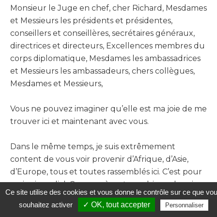
Monsieur le Juge en chef, cher Richard, Mesdames
et Messieurs les présidents et présidentes,
conseillers et conseillères, secrétaires généraux,
directrices et directeurs, Excellences membres du
corps diplomatique, Mesdames les ambassadrices
et Messieurs les ambassadeurs, chers collègues,
Mesdames et Messieurs,
Vous ne pouvez imaginer qu’elle est ma joie de me
trouver ici et maintenant avec vous.
Dans le même temps, je suis extrêmement
content de vous voir provenir d’Afrique, d’Asie,
d’Europe, tous et toutes rassemblés ici. C’est pour
moi primordial. Ce congrès est quadriennal, mais
Ce site utilise des cookies et vous donne le contrôle sur ce que vo
depuis Lausanne en 2015, nous avons accompli du
souhaitez activer
✓ OK, tout accepter
Personnaliser
chemin et comme on dit en bon français : « Tout