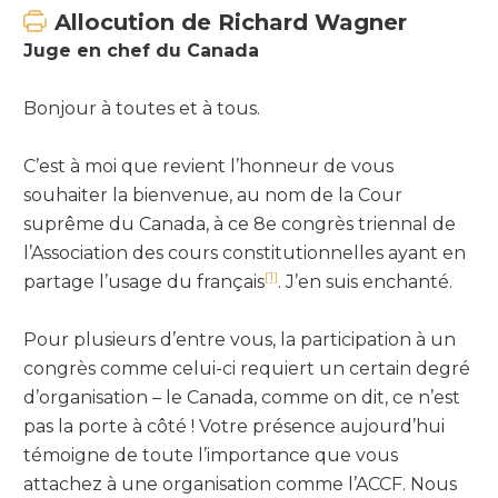
constitutionnelle belge
Cour constitutionnelle de Belgique
du Conseil constitutionnel du Sénégal
Allocution de Richard Wagner
L’aménagement des effets des décisions
Juge en chef du Canada
Cour constitutionnelle du Bénin
La sécurité juridique et le juge constitutionnel : regards du
d’inconstitutionnalité dans la jurisprudence du Conseil
droit suisse
constitutionnel en France
Cour constitutionnelle du Burundi
Bonjour à toutes et à tous.
Échanges avec la salle
Échanges avec la salle
Conseil constitutionnel du Cambodge
C’est à moi que revient l’honneur de vous
Synthèse générale des travaux
Conseil constitutionnel du Cameroun
souhaiter la bienvenue, au nom de la Cour
suprême du Canada, à ce 8e congrès triennal de
Cour suprême du Canada
l’Association des cours constitutionnelles ayant en
Cour constitutionnelle du Cap-Vert
[1]
partage l’usage du français
. J’en suis enchanté.
Cour constitutionnelle du Congo
Pour plusieurs d’entre vous, la participation à un
Conseil constitutionnel français
congrès comme celui-ci requiert un certain degré
Cour constitutionnelle du Gabon
d’organisation – le Canada, comme on dit, ce n’est
pas la porte à côté ! Votre présence aujourd’hui
Tribunal suprême de justice de Guinée-Bissau
témoigne de toute l’importance que vous
Cour constitutionnelle de Guinée
attachez à une organisation comme l’ACCF. Nous