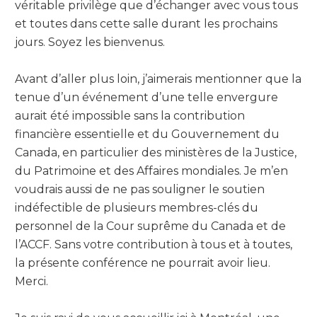
véritable privilège que d’échanger avec vous tous
Tribunal fédéral suisse
et toutes dans cette salle durant les prochains
Cour constitutionnelle du Togo
jours. Soyez les bienvenus.
Instance provisoire du contrôle de la constitutionnalité des
projets de lois de Tunisie
Avant d’aller plus loin, j’aimerais mentionner que la
tenue d’un événement d’une telle envergure
aurait été impossible sans la contribution
financière essentielle et du Gouvernement du
Canada, en particulier des ministères de la Justice,
du Patrimoine et des Affaires mondiales. Je m’en
voudrais aussi de ne pas souligner le soutien
indéfectible de plusieurs membres-clés du
personnel de la Cour suprême du Canada et de
l’ACCF. Sans votre contribution à tous et à toutes,
la présente conférence ne pourrait avoir lieu.
Merci.