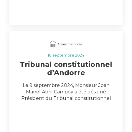
ANDRIAMAMPANDRY Haingotiana Ils
remplacent les anciens membres
nommés par l’ancien Président…
Cours membres
18 septembre 2024
Tribunal constitutionnel
d’Andorre
Le 9 septembre 2024, Monsieur Joan
Manel Abril Campoy a été désigné
Président du Tribunal constitutionnel
d’Andorre en remplacement de…