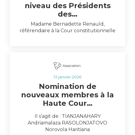
niveau des Présidents
des…
Madame Bernadette Renauld,
référendaire à la Cour constitutionnelle
de Belgique, y a participé au nom de
l’ACCF. Les débats très…
Association
13 janvier 2026
Nomination de
nouveaux membres à la
Haute Cour…
Il s’agit de : TIANJANAHARY
Andriamalaza RASOLONJATOVO
Norovola Haritiana