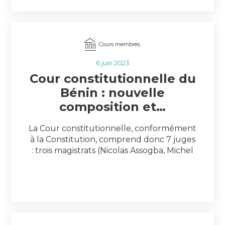
capitale. Elle a mis en avant la
coopération au sein de l’ACCF comme un
levier […]
Cours membres
6 juin 2023
Cour constitutionnelle du
Bénin : nouvelle
composition et…
La Cour constitutionnelle, conformément
à la Constitution, comprend donc 7 juges
: trois magistrats (Nicolas Assogba, Michel
Adjaka, Aleyya Gouda Bako), deux
juristes, professeurs ou praticiens du droit
(les professeurs Cossi Dorothé Sossa et
Dandi Gnamou) et deux personnalités
(Vincent Acakpo et Mathieu Adjovi). Ils
sont nommés par le Bureau de