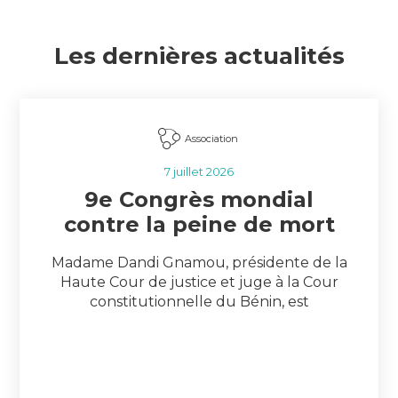
Les dernières actualités
Association
7 juillet 2026
9e Congrès mondial
contre la peine de mort
Madame Dandi Gnamou, présidente de la
Haute Cour de justice et juge à la Cour
constitutionnelle du Bénin, est
intervenue en soulignant le rôle essentiel
que peuvent jouer les juridictions
constitutionnelles francophones face aux
risques de résurgence de la peine