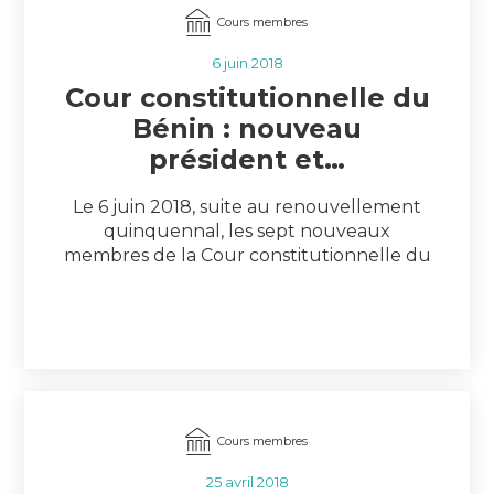
l’Assemblée nationale et le […]
Cours membres
6 juin 2018
Cour constitutionnelle du
Bénin : nouveau
président et…
Le 6 juin 2018, suite au renouvellement
quinquennal, les sept nouveaux
membres de la Cour constitutionnelle du
Bénin ont prêté serment devant le Chef
de l’Etat et le bureau de l’Assemblée
nationale à Cotonou. Monsieur Joseph
Djogbenou a été élu président de
l’institution par les membres de la Cour. Il
remplace Monsieur Théodore Holo arrivé
[…]
Cours membres
25 avril 2018