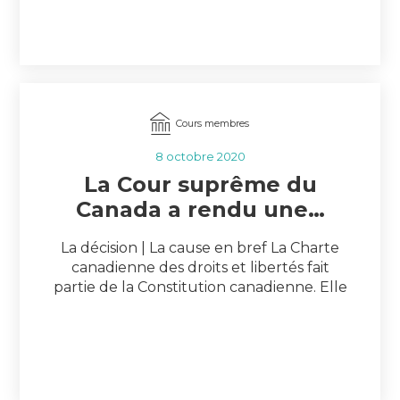
héraut d’armes du Canada, monsieur
Samy Khalid. Immédiatement après la
cérémonie, le juge en chef Wagner a en
outre hissé le nouveau drapeau […]
Cours membres
8 octobre 2020
La Cour suprême du
Canada a rendu une…
La décision | La cause en bref La Charte
canadienne des droits et libertés fait
partie de la Constitution canadienne. Elle
énonce les droits et libertés de
l’ensemble des Canadiennes et des
Canadiens. Certains de ces droits
reconnus par la Charte protègent l’usage
des langues officielles du Canada, le