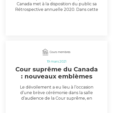
Canada met à la disposition du public sa
Rétrospective annuelle 2020. Dans cette
publication, la Cour suprême explique
comment elle s’y est prise pour continuer
à rendre justice et pour demeurer
accessible à la population canadienne
pendant la pandémie mondiale de
COVID-19. « Les tribunaux représentent
l’un des […]
Cours membres
19 mars 2021
Cour suprême du Canada
: nouveaux emblèmes
Le dévoilement a eu lieu à l’occasion
d’une brève cérémonie dans la salle
d’audience de la Cour suprême, en
présence du très honorable Richard
Wagner, juge en chef du Canada, et du